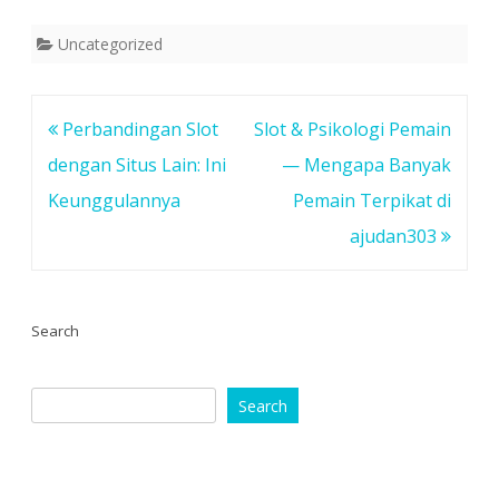
Uncategorized
Post
Perbandingan Slot
Slot & Psikologi Pemain
navigation
dengan Situs Lain: Ini
— Mengapa Banyak
Keunggulannya
Pemain Terpikat di
ajudan303
Search
Search