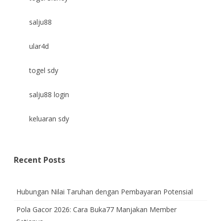
salju88
ular4d
togel sdy
salju88 login
keluaran sdy
Recent Posts
Hubungan Nilai Taruhan dengan Pembayaran Potensial
Pola Gacor 2026: Cara Buka77 Manjakan Member