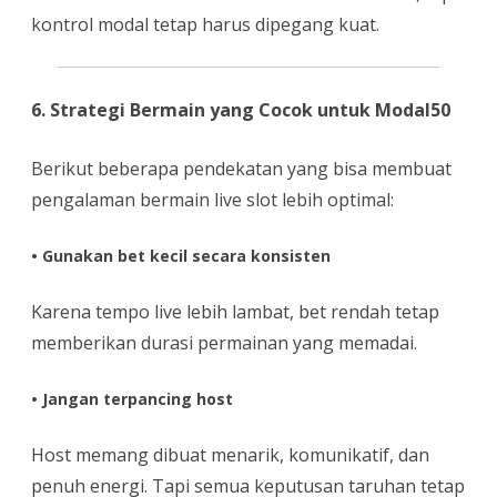
kontrol modal tetap harus dipegang kuat.
6. Strategi Bermain yang Cocok untuk Modal50
Berikut beberapa pendekatan yang bisa membuat
pengalaman bermain live slot lebih optimal:
• Gunakan bet kecil secara konsisten
Karena tempo live lebih lambat, bet rendah tetap
memberikan durasi permainan yang memadai.
• Jangan terpancing host
Host memang dibuat menarik, komunikatif, dan
penuh energi. Tapi semua keputusan taruhan tetap