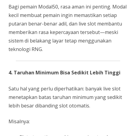
Bagi pemain Modal50, rasa aman ini penting. Modal
kecil membuat pemain ingin memastikan setiap
putaran benar-benar adil, dan live slot membantu
memberikan rasa kepercayaan tersebut—meski
sistem di belakang layar tetap menggunakan
teknologi RNG.
4. Taruhan Minimum Bisa Sedikit Lebih Tinggi
Satu hal yang perlu diperhatikan: banyak live slot
menetapkan batas taruhan minimum yang sedikit
lebih besar dibanding slot otomatis.
Misalnya: