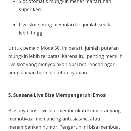
Slot otomatis mungkin menerima taruhan
super kecil
Live slot sering memulai dari jumlah sedikit
lebih tinggi
Untuk pemain Modal50, ini berarti jumlah putaran
mungkin lebih terbatas. Karena itu, penting memilih
live slot yang menyediakan opsi bet rendah agar
pengalaman bermain tetap nyaman.
5. Suasana Live Bisa Mempengaruhi Emosi
Biasanya host live slot memberikan komentar yang
memotivasi, memancing antusiasme, atau
menambahkan humor. Pengaruh ini bisa membuat