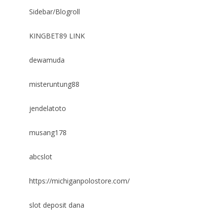
Sidebar/Blogroll
KINGBET89 LINK
dewamuda
misteruntung88
jendelatoto
musang178
abcslot
https://michiganpolostore.com/
slot deposit dana