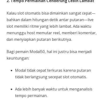
2. Tempo Permainan Cenderung Lebih Lambat
Kalau slot otomatis bisa dimainkan sangat cepat—
bahkan dalam hitungan detik antar putaran—live
slot memiliki ritme yang lebih lambat. Ada waktu
menunggu host memutar reel, memberi komentar,
dan menyiapkan putaran berikutnya.
Bagi pemain Modal50, hal ini justru bisa menjadi
keuntungan:
Modal tidak cepat terkuras karena putaran
tidak berlangsung secepat slot otomatis.
Ada lebih banyak waktu untuk menganalisis
tempo permainan.