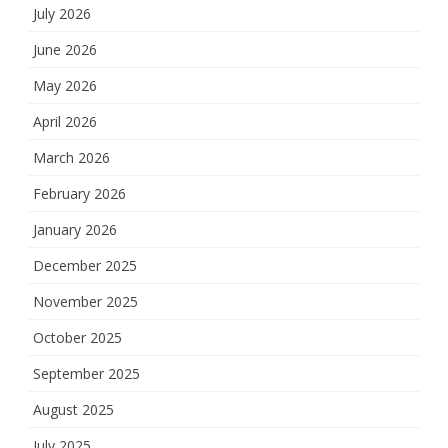
July 2026
June 2026
May 2026
April 2026
March 2026
February 2026
January 2026
December 2025
November 2025
October 2025
September 2025
August 2025
July 2025