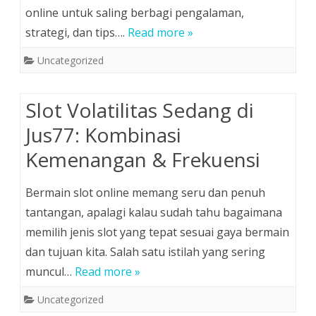
online untuk saling berbagi pengalaman,
strategi, dan tips….
Read more »
Uncategorized
Slot Volatilitas Sedang di
Jus77: Kombinasi
Kemenangan & Frekuensi
Bermain slot online memang seru dan penuh
tantangan, apalagi kalau sudah tahu bagaimana
memilih jenis slot yang tepat sesuai gaya bermain
dan tujuan kita. Salah satu istilah yang sering
muncul…
Read more »
Uncategorized