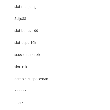
slot mahjong
Salju88
slot bonus 100
slot depo 10k
situs slot qris 5k
slot 10k
demo slot spaceman
Kenari69
Pijat69