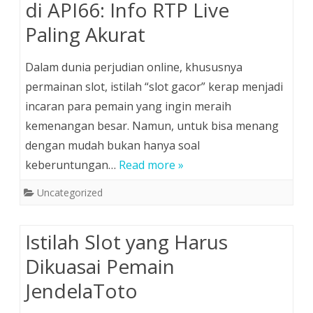
di API66: Info RTP Live
Paling Akurat
Dalam dunia perjudian online, khususnya
permainan slot, istilah “slot gacor” kerap menjadi
incaran para pemain yang ingin meraih
kemenangan besar. Namun, untuk bisa menang
dengan mudah bukan hanya soal
keberuntungan…
Read more »
Uncategorized
Istilah Slot yang Harus
Dikuasai Pemain
JendelaToto