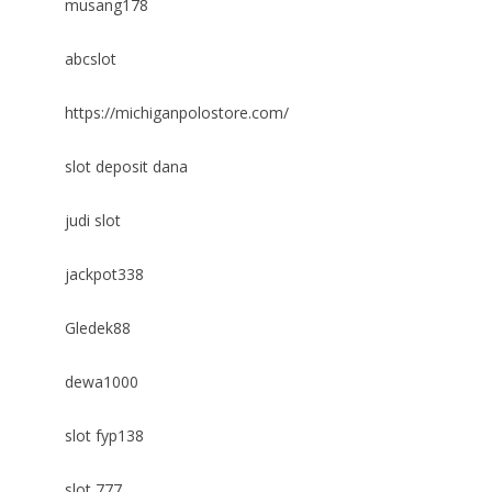
musang178
abcslot
https://michiganpolostore.com/
slot deposit dana
judi slot
jackpot338
Gledek88
dewa1000
slot fyp138
slot 777