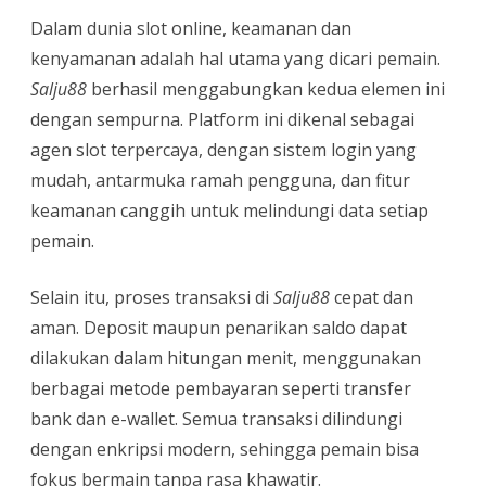
Dalam dunia slot online, keamanan dan
kenyamanan adalah hal utama yang dicari pemain.
Salju88
berhasil menggabungkan kedua elemen ini
dengan sempurna. Platform ini dikenal sebagai
agen slot terpercaya, dengan sistem login yang
mudah, antarmuka ramah pengguna, dan fitur
keamanan canggih untuk melindungi data setiap
pemain.
Selain itu, proses transaksi di
Salju88
cepat dan
aman. Deposit maupun penarikan saldo dapat
dilakukan dalam hitungan menit, menggunakan
berbagai metode pembayaran seperti transfer
bank dan e-wallet. Semua transaksi dilindungi
dengan enkripsi modern, sehingga pemain bisa
fokus bermain tanpa rasa khawatir.