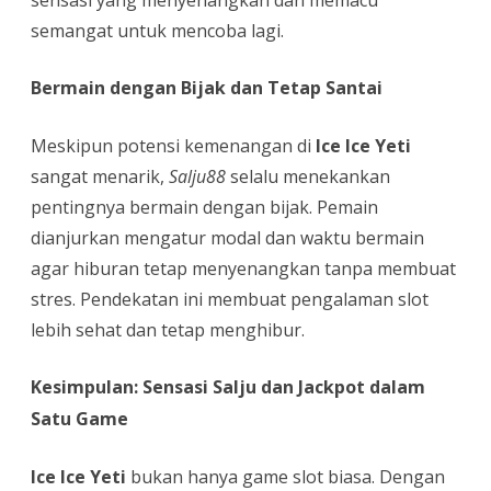
sensasi yang menyenangkan dan memacu
semangat untuk mencoba lagi.
Bermain dengan Bijak dan Tetap Santai
Meskipun potensi kemenangan di
Ice Ice Yeti
sangat menarik,
Salju88
selalu menekankan
pentingnya bermain dengan bijak. Pemain
dianjurkan mengatur modal dan waktu bermain
agar hiburan tetap menyenangkan tanpa membuat
stres. Pendekatan ini membuat pengalaman slot
lebih sehat dan tetap menghibur.
Kesimpulan: Sensasi Salju dan Jackpot dalam
Satu Game
Ice Ice Yeti
bukan hanya game slot biasa. Dengan