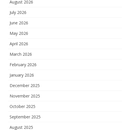
August 2026
July 2026
June 2026
May 2026
April 2026
March 2026
February 2026
January 2026
December 2025
November 2025
October 2025
September 2025
August 2025