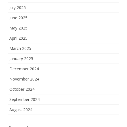
July 2025
June 2025
May 2025
April 2025
March 2025
January 2025
December 2024
November 2024
October 2024
September 2024
August 2024