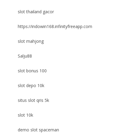
slot thailand gacor
https://indowin168.infinityfreeapp.com
slot mahjong
Salju88
slot bonus 100
slot depo 10k
situs slot qris 5k
slot 10k
demo slot spaceman