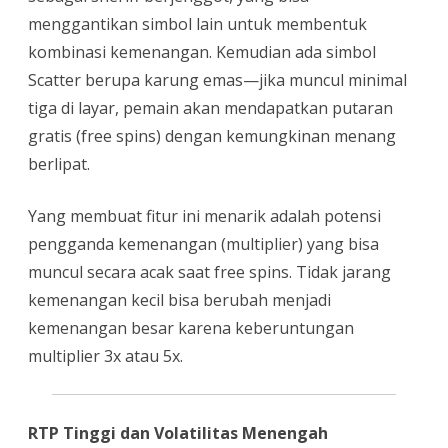
menggantikan simbol lain untuk membentuk
kombinasi kemenangan. Kemudian ada simbol
Scatter berupa karung emas—jika muncul minimal
tiga di layar, pemain akan mendapatkan putaran
gratis (free spins) dengan kemungkinan menang
berlipat.
Yang membuat fitur ini menarik adalah potensi
pengganda kemenangan (multiplier) yang bisa
muncul secara acak saat free spins. Tidak jarang
kemenangan kecil bisa berubah menjadi
kemenangan besar karena keberuntungan
multiplier 3x atau 5x.
RTP Tinggi dan Volatilitas Menengah