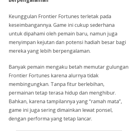
Berpengalaman
Keunggulan Frontier Fortunes terletak pada
keseimbangannya. Game ini cukup sederhana
untuk dipahami oleh pemain baru, namun juga
menyimpan kejutan dan potensi hadiah besar bagi
mereka yang lebih berpengalaman.
Banyak pemain mengaku betah memutar gulungan
Frontier Fortunes karena alurnya tidak
membingungkan. Tanpa fitur berlebihan,
permainan tetap terasa hidup dan menghibur.
Bahkan, karena tampilannya yang “ramah mata”,
game ini juga sering dimainkan lewat ponsel,
dengan performa yang tetap lancar.