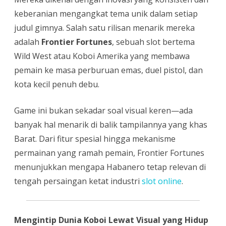
Wild
keberanian mengangkat tema unik dalam setiap
West
judul gimnya. Salah satu rilisan menarik mereka
dari
adalah
Frontier Fortunes
, sebuah slot bertema
Wild West atau Koboi Amerika yang membawa
Habanero
pemain ke masa perburuan emas, duel pistol, dan
kota kecil penuh debu.
Game ini bukan sekadar soal visual keren—ada
banyak hal menarik di balik tampilannya yang khas
Barat. Dari fitur spesial hingga mekanisme
permainan yang ramah pemain, Frontier Fortunes
menunjukkan mengapa Habanero tetap relevan di
tengah persaingan ketat industri
slot online
.
Mengintip Dunia Koboi Lewat Visual yang Hidup